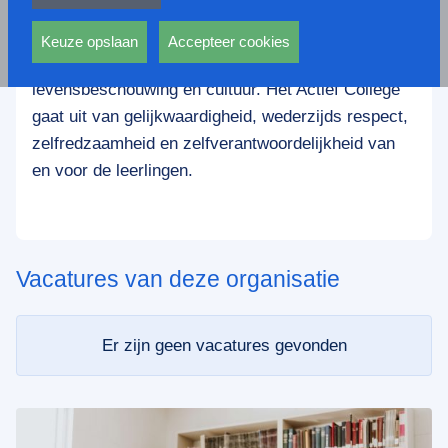
privacy statement.
Het Actief College is een openbare school. Wij zijn
Ook voeren deze cookies functies uit waarmee onder
een ontmoetingsplaats voor leerlingen met
andere wordt voorkomen dat dezelfde advertentie
Keuze opslaan
Accepteer cookies
verschillende achtergronden op het gebied van
voortdurend verschijnt.
levensbeschouwing en cultuur. Het Actief College
gaat uit van gelijkwaardigheid, wederzijds respect,
zelfredzaamheid en zelfverantwoordelijkheid van
en voor de leerlingen.
Vacatures van deze organisatie
Er zijn geen vacatures gevonden