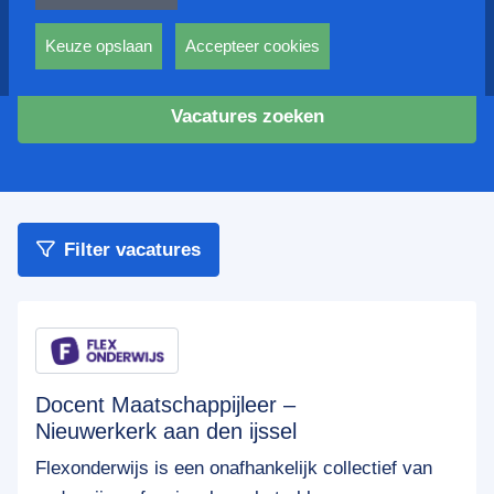
privacy statement.
Ook voeren deze cookies functies uit waarmee onder
andere wordt voorkomen dat dezelfde advertentie
Keuze opslaan
Accepteer cookies
Zoek op functie en of plaatsnaam
voortdurend verschijnt.
Vacatures zoeken
Filter vacatures
Docent Maatschappijleer –
Nieuwerkerk aan den ijssel
Flexonderwijs is een onafhankelijk collectief van