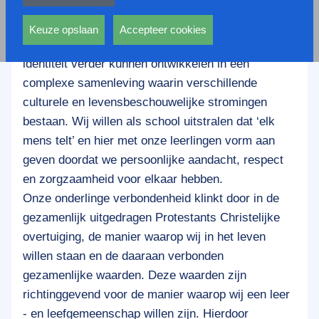
privacy statement.
Stichting Andreas College staat voor kwalitatief
Ook voeren deze cookies functies uit waarmee onder
goed onderwijs waarin leerlingen vanuit een breed
andere wordt voorkomen dat dezelfde advertentie
Keuze opslaan
Accepteer cookies
Protestants Christelijk perspectief hun eigen
voortdurend verschijnt.
identiteit verder kunnen ontwikkelen in een
complexe samenleving waarin verschillende
culturele en levensbeschouwelijke stromingen
bestaan. Wij willen als school uitstralen dat ‘elk
mens telt’ en hier met onze leerlingen vorm aan
geven doordat we persoonlijke aandacht, respect
en zorgzaamheid voor elkaar hebben.
Onze onderlinge verbondenheid klinkt door in de
gezamenlijk uitgedragen Protestants Christelijke
overtuiging, de manier waarop wij in het leven
willen staan en de daaraan verbonden
gezamenlijke waarden. Deze waarden zijn
richtinggevend voor de manier waarop wij een leer
- en leefgemeenschap willen zijn. Hierdoor