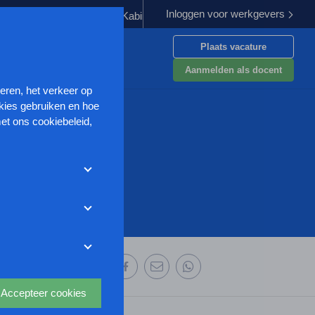
Inloggen voor werkgevers
ng verplichten
Kabinet werkt aan verbetering aanpak van geweld
Plaats vacature
en
Aanmelden als docent
seren, het verkeer op
kies gebruiken en hoe
et ons cookiebeleid,
met deze cookies
et weigeren zonder de
r uw
ze website wordt
deze website aan te
oor we advertenties
 deze organisatie:
s uit waarmee onder
Accepteer cookies