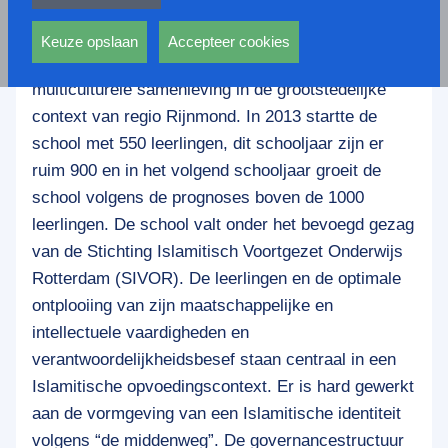
privacy statement.
Het Avicenna College is een brede Islamitische
Ook voeren deze cookies functies uit waarmee onder
scholengemeenschap voor VMBO, HAVO en VWO
andere wordt voorkomen dat dezelfde advertentie
Keuze opslaan
Accepteer cookies
en voorziet duidelijk in een behoefte in een
voortdurend verschijnt.
multiculturele samenleving in de grootstedelijke
context van regio Rijnmond. In 2013 startte de
school met 550 leerlingen, dit schooljaar zijn er
ruim 900 en in het volgend schooljaar groeit de
school volgens de prognoses boven de 1000
leerlingen. De school valt onder het bevoegd gezag
van de Stichting Islamitisch Voortgezet Onderwijs
Rotterdam (SIVOR). De leerlingen en de optimale
ontplooiing van zijn maatschappelijke en
intellectuele vaardigheden en
verantwoordelijkheidsbesef staan centraal in een
Islamitische opvoedingscontext. Er is hard gewerkt
aan de vormgeving van een Islamitische identiteit
volgens “de middenweg”. De governancestructuur