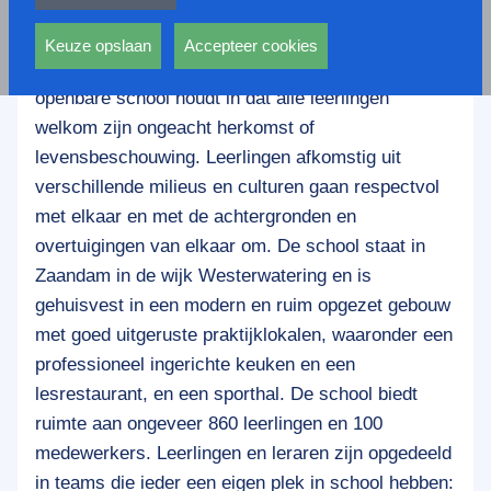
privacy statement.
Compaen VMBO is een openbare school, die deel
Ook voeren deze cookies functies uit waarmee onder
uitmaakt van de stichting Openbaar Voortgezet
andere wordt voorkomen dat dezelfde advertentie
Keuze opslaan
Accepteer cookies
Onderwijs Zaanstad (OVO Zaanstad). Een
voortdurend verschijnt.
openbare school houdt in dat alle leerlingen
welkom zijn ongeacht herkomst of
levensbeschouwing. Leerlingen afkomstig uit
verschillende milieus en culturen gaan respectvol
met elkaar en met de achtergronden en
overtuigingen van elkaar om.
De school staat in
Zaandam in de wijk Westerwatering en is
gehuisvest in een modern en ruim opgezet gebouw
met goed uitgeruste praktijklokalen, waaronder een
professioneel ingerichte keuken en een
lesrestaurant, en een sporthal. De school biedt
ruimte aan ongeveer 860 leerlingen en 100
medewerkers.
Leerlingen en leraren zijn opgedeeld
in teams die ieder een eigen plek in school hebben: