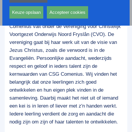
privacy statement.
CSG Comenius is een open christelijke
Ook voeren deze cookies functies uit waarmee onder
scholengemeenschap. We staan open en hebben
andere wordt voorkomen dat dezelfde advertentie
Keuze opslaan
Accepteer cookies
aandacht voor alle wereldgodsdiensten. CSG
voortdurend verschijnt.
Comenius valt onder de Vereniging voor Christelijk
Voortgezet Onderwijs Noord Fryslân (CVO). De
vereniging gaat bij haar werk uit van de visie van
Jezus Christus, zoals die verwoord is in de
Evangeliën. Persoonlijke aandacht, wederzijds
respect en geloof in ieders talent zijn de
kernwaarden van CSG Comenius. Wij vinden het
belangrijk dat onze leerlingen zich goed
ontwikkelen en hun eigen plek vinden in de
samenleving. Daarbij maakt het niet uit of iemand
een kei is in leren of liever met z'n handen werkt.
Iedere leerling verdient de zorg en aandacht die
nodig zijn om zijn of haar talenten te ontwikkelen.