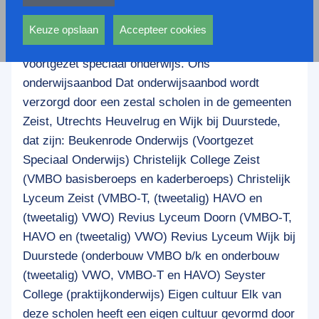
privacy statement.
De CVO Groep is, zoals dat wordt genoemd, een
Ook voeren deze cookies functies uit waarmee onder
brede scholengroep. Alle opleidingen in het VO
andere wordt voorkomen dat dezelfde advertentie
Keuze opslaan
Accepteer cookies
worden door de CVO Groep aangeboden, alsook
voortdurend verschijnt.
voortgezet speciaal onderwijs. Ons
onderwijsaanbod Dat onderwijsaanbod wordt
verzorgd door een zestal scholen in de gemeenten
Zeist, Utrechts Heuvelrug en Wijk bij Duurstede,
dat zijn: Beukenrode Onderwijs (Voortgezet
Speciaal Onderwijs) Christelijk College Zeist
(VMBO basisberoeps en kaderberoeps) Christelijk
Lyceum Zeist (VMBO-T, (tweetalig) HAVO en
(tweetalig) VWO) Revius Lyceum Doorn (VMBO-T,
HAVO en (tweetalig) VWO) Revius Lyceum Wijk bij
Duurstede (onderbouw VMBO b/k en onderbouw
(tweetalig) VWO, VMBO-T en HAVO) Seyster
College (praktijkonderwijs) Eigen cultuur Elk van
deze scholen heeft een eigen cultuur gevormd door