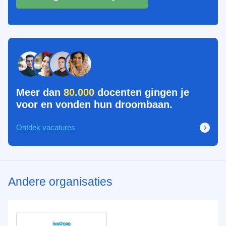
Meer dan
80.000
docenten gingen je
voor en vonden hun droombaan.
Ontdek vacatures
Andere organisaties