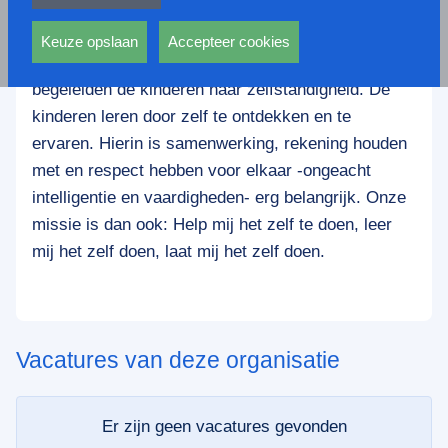
privacy statement.
Onze school werkt volgens de uitgangspunten van
Ook voeren deze cookies functies uit waarmee onder
Maria Montessori. Wij gaan uit van individuele
andere wordt voorkomen dat dezelfde advertentie
Keuze opslaan
Accepteer cookies
ontwikkeling en de mogelijkheden van het kind. We
voortdurend verschijnt.
begeleiden de kinderen naar zelfstandigheid. De
kinderen leren door zelf te ontdekken en te
ervaren. Hierin is samenwerking, rekening houden
met en respect hebben voor elkaar -ongeacht
intelligentie en vaardigheden- erg belangrijk. Onze
missie is dan ook: Help mij het zelf te doen, leer
mij het zelf doen, laat mij het zelf doen.
Vacatures van deze organisatie
Er zijn geen vacatures gevonden