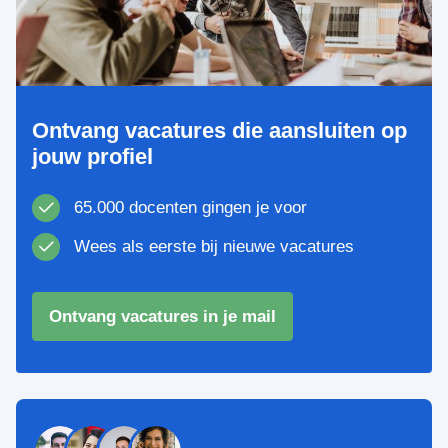
Ontvang vacatures die aansluiten op
jouw profiel
65.000 docenten gingen je voor
Wees als eerste bij nieuwe vacatures
Ontvang vacatures in je mail