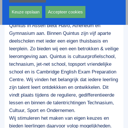
privacy statement.
Het Dr. Nassau College is een openbare, brede
Ook voeren deze cookies functies uit waarmee onder
scholengemeenschap voor Assen en de regio
andere wordt voorkomen dat dezelfde advertentie
Keuze opslaan
Accepteer cookies
Noord-, Oost-, en Midden-Drenthe. De locatie
voortdurend verschijnt.
Quintus in Assen biedt Havo, Atheneum en
Gymnasium aan. Binnen Quintus zijn vijf aparte
deelscholen met ieder een eigen thuisbasis en
leerplein. Zo bieden wij een een betrokken & veilige
leeromgeving aan. Quintus is cultuurprofielschool,
technasium, jet-net school, topsport vriendelijke
school en is Cambridge English Exam Preparation
Centre. Wij vinden het belangrijk dat iedere leerling
zijn talent leert ontdekkken en ontwikkelen. Dit
vindt plaats tijdens de reguliere, gedifferentieerde
lessen en binnen de talentrichtingen Technasium,
Cultuur, Sport en Ondernemen.
Wij stimuleren het maken van eigen keuzes en
bieden leerlingen daarvoor volop mogelijkheden.