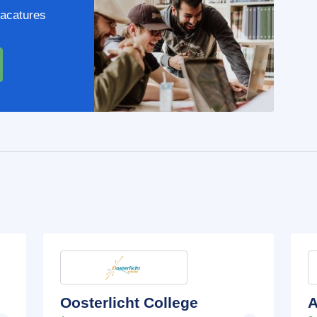
vacatures
Oosterlicht College
A