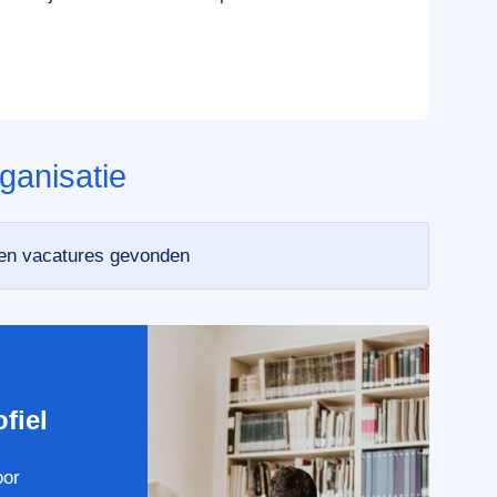
ganisatie
een vacatures gevonden
e
fiel
oor