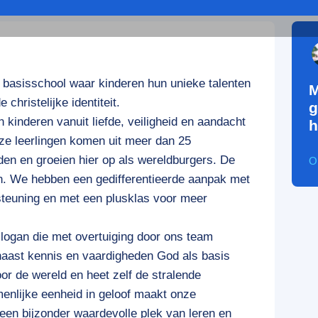
 basisschool waar kinderen hun unieke talenten
M
christelijke identiteit.
g
kinderen vanuit liefde, veiligheid en aandacht
h
nze leerlingen komen uit meer dan 25
den en groeien hier op als wereldburgers. De
O
an. We hebben een gedifferentieerde aanpak met
teuning en met een plusklas voor meer
slogan die met overtuiging door ons team
aast kennis en vaardigheden God als basis
oor de wereld en heet zelf de stralende
menlijke eenheid in geloof maakt onze
een bijzonder waardevolle plek van leren en