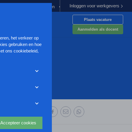
Inloggen voor werkgevers
ergoeding verplichten
Kabinet werkt aan verbetering aanpak van
Plaats vacature
en
Aanmelden als docent
seren, het verkeer op
kies gebruiken en hoe
et ons cookiebeleid,
met deze cookies
et weigeren zonder de
r uw
ze website wordt
deze website aan te
oor we advertenties
 deze organisatie:
s uit waarmee onder
Accepteer cookies