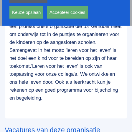
privacy statement.
Educatis staat voor uitdagend onderwijs voor alle
Ook voeren deze cookies functies uit waarmee onder
leerlingen, gekenmerkt door respect, veiligheid,
andere wordt voorkomen dat dezelfde advertentie
Keuze opslaan
Accepteer cookies
verantwoordelijkheid en effectiviteit. Educatis is
voortdurend verschijnt.
een professionele organisatie die tot kerndoel heeft
om onderwijs tot in de puntjes te organiseren voor
de kinderen op de aangesloten scholen.
Samengevat in het motto 'leren voor het leven' is
het doel een kind voor te bereiden op zijn of haar
toekomst.'Leren voor het leven' is ook van
toepassing voor onze collega's. We ontwikkelen
ons hele leven door. Ook als leerkracht kun je
rekenen op een goed programma voor bijscholing
en begeleiding.
Vacatures van deze organisatie