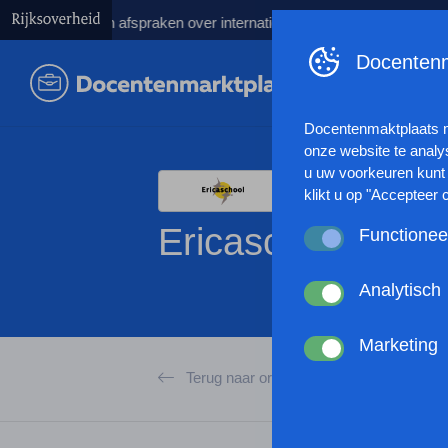
ankeren afspraken over internationale studenten
Kabinet lancee
Docentenm
Docentenmaktplaats 
onze website te analy
u uw voorkeuren kunt 
klikt u op "Accepteer 
Ericaschool
Functionee
Deze cookies zorgen 
anoniem website statis
Analytisch
werking van de websit
Deze cookies verzamel
browserinstellingen te
gebruikt of hoe effec
Marketing
passen en zo uw gebru
Met deze cookies kan
Terug naar organisaties
kunnen tonen op basis
andere wordt voorkome