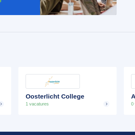
Oosterlicht College
A
1 vacatures
0