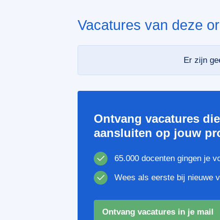
Vacatures van deze or
Er zijn g
Ontvang vacatures di
aansluiten op jouw pro
65.000 docenten gingen je v
Wees als eerste bij nieuwe 
Ontvang vacatures in je mail