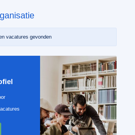
ganisatie
een vacatures gevonden
e
fiel
oor
vacatures