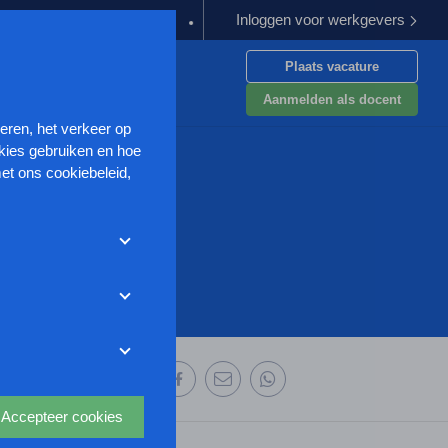
Inloggen voor werkgevers
goeding verplichten
Kabinet werkt aan verbetering aanpak van g
Plaats vacature
en
Aanmelden als docent
seren, het verkeer op
kies gebruiken en hoe
et ons cookiebeleid,
met deze cookies
et weigeren zonder de
r uw
ze website wordt
deze website aan te
oor we advertenties
 deze organisatie:
s uit waarmee onder
Accepteer cookies