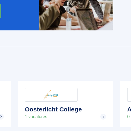
Oosterlicht College
A
1 vacatures
0