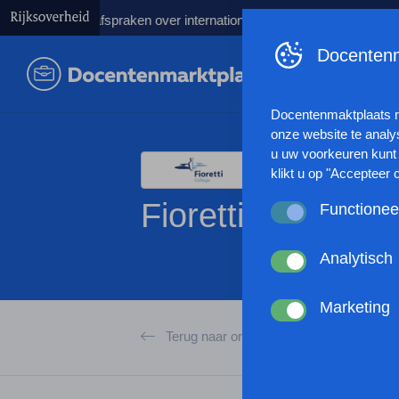
nkeren afspraken over internationale studenten
Kabinet lanceer
Docentenm
Docentenmaktplaats 
onze website te analy
u uw voorkeuren kunt 
klikt u op "Accepteer 
Fioretti College
Functionee
Deze cookies zorgen 
anoniem website statis
Analytisch
werking van de websit
Deze cookies verzamel
browserinstellingen te
gebruikt of hoe effec
Marketing
passen en zo uw gebru
Met deze cookies kan
Terug naar organisaties
kunnen tonen op basis
andere wordt voorkome