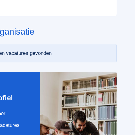
ganisatie
een vacatures gevonden
e
fiel
oor
vacatures