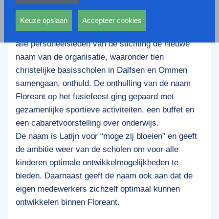
privacy statement.
De Stichting Christelijk Primair Onderwijs in het
Ook voeren deze cookies functies uit waarmee onder
Vechtdal heeft per november 2017 een nieuwe
andere wordt voorkomen dat dezelfde advertentie
Keuze opslaan
Accepteer cookies
naam. Op het fusiefeest in MooiRivier werd voor
voortdurend verschijnt.
alle personeelsleden van de stichting de nieuwe
naam van de organisatie, waaronder tien
christelijke basisscholen in Dalfsen en Ommen
samengaan, onthuld. De onthulling van de naam
Floreant op het fusiefeest ging gepaard met
gezamenlijke sportieve activiteiten, een buffet en
een cabaretvoorstelling over onderwijs.
De naam is Latijn voor “moge zij bloeien” en geeft
de ambitie weer van de scholen om voor alle
kinderen optimale ontwikkelmogelijkheden te
bieden. Daarnaast geeft de naam ook aan dat de
eigen medewerkers zichzelf optimaal kunnen
ontwikkelen binnen Floreant.