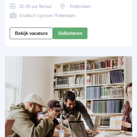
32-40 uur fte/uur
Rotterdam
Grafisch Lyceum Rotterdam
Bekijk vacature
Solliciteren