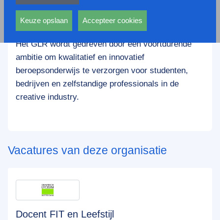
privacy statement.
Het Grafisch Lyceum Rotterdam is dé vakinstelling
Ook voeren deze cookies functies uit waarmee onder
in Nederland als het gaat om innovatief onderwijs
andere wordt voorkomen dat dezelfde advertentie
Keuze opslaan
Accepteer cookies
op het gebied van media, design en technologie.
voortdurend verschijnt.
Het GLR wordt gedreven door een voortdurende
ambitie om kwalitatief en innovatief
beroepsonderwijs te verzorgen voor studenten,
bedrijven en zelfstandige professionals in de
creative industry.
Vacatures van deze organisatie
Docent FIT en Leefstijl