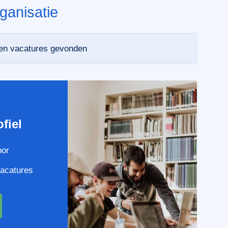
ganisatie
een vacatures gevonden
e
fiel
oor
vacatures