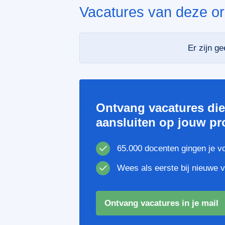
Vacatures van deze or
Er zijn g
Ontvang vacatures di
aansluiten op jouw pro
65.000 docenten gingen je v
Wees als eerste bij nieuwe 
Ontvang vacatures in je mail