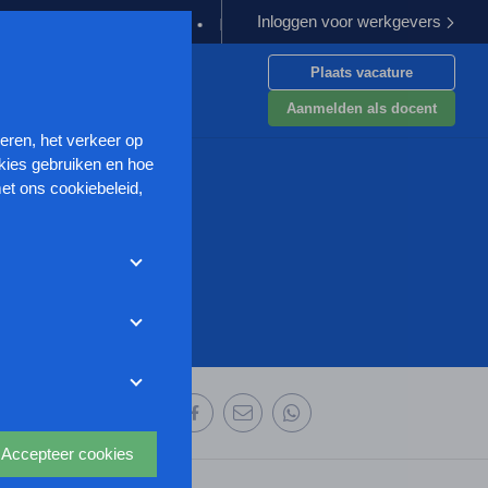
Inloggen voor werkgevers
oeding verplichten
Kabinet werkt aan verbetering aanpak van ge
Plaats vacature
en
Aanmelden als docent
seren, het verkeer op
kies gebruiken en hoe
et ons cookiebeleid,
met deze cookies
et weigeren zonder de
r uw
ze website wordt
deze website aan te
oor we advertenties
 deze organisatie:
s uit waarmee onder
Accepteer cookies