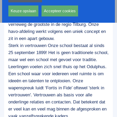
privacy statement.
moment ca. 1400 leerlingen. Twee derde van de
Ook voeren deze cookies functies uit waarmee onder
leerlingen haalt een vwo-diploma, een derde een
andere wordt voorkomen dat dezelfde advertentie
Keuze opslaan
Accepteer cookies
voortdurend verschijnt.
havo-diploma. Onze gymnasium-afdeling is
verreweg de grootste in de regio Tilburg. Onze
havo-afdeling werkt volgens een uniek concept en
zit in een apart gebouw.
Sterk in vertrouwen Onze school bestaat al sinds
25 september 1899! Het is geen traditionele school,
maar wel een school met gevoel voor traditie.
Leerlingen voelen zich snel thuis op het Odulphus.
Een school waar voor iedereen veel ruimte is om
ideeën en talenten te ontplooien. Onze
wapenspreuk luidt ‘Fortis in Fide’ oftewel 'sterk in
vertrouwen'. Vertrouwen als basis voor alle
onderlinge relaties en contacten. Dat betekent dat
er veel kan en veel mag binnen de afgesproken en
vaak vanzelfsprekende kaders.