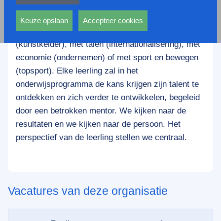
privacy statement.
De havo/vwo locatie van het Insula College is een
Ook voeren deze cookies functies uit waarmee onder
school voor leerlingen die iets willen met bèta
andere wordt voorkomen dat dezelfde advertentie
Keuze opslaan
Accepteer cookies
(Universumschool), met kunst en cultuur
voortdurend verschijnt.
(kunstkelder), met talen (internationalisering), met
economie (ondernemen) of met sport en bewegen
(topsport). Elke leerling zal in het
onderwijsprogramma de kans krijgen zijn talent te
ontdekken en zich verder te ontwikkelen, begeleid
door een betrokken mentor. We kijken naar de
resultaten en we kijken naar de persoon. Het
perspectief van de leerling stellen we centraal.
Vacatures van deze organisatie