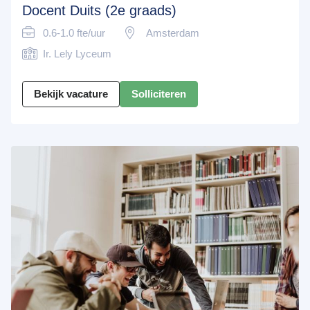
Docent Duits (2e graads)
0.6-1.0 fte/uur
Amsterdam
Ir. Lely Lyceum
Bekijk vacature
Solliciteren