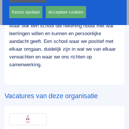
privacy statement.
Het Ir. Lely Lyceum is een school waar kwaliteit en
Ook voeren deze cookies functies uit waarmee onder
sfeer voorop staan. Een school die een sterke
andere wordt voorkomen dat dezelfde advertentie
Keuze opslaan
Accepteer cookies
basis biedt voor verdere studie en ontwikkeling.
voortdurend verschijnt.
Maar ook een school die rekening houdt met wat
leerlingen willen en kunnen en persoonlijke
aandacht geeft. Een school waar we positief met
elkaar omgaan, duidelijk zijn in wat we van elkaar
verwachten en waar we ons richten op
samenwerking.
Vacatures van deze organisatie