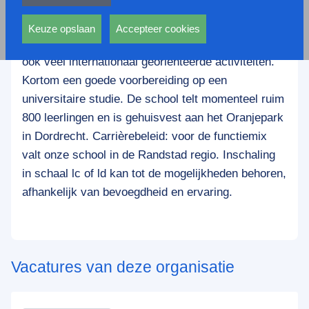
privacy statement.
Het Johan de Witt-gymnasium is een zelfstandig,
Ook voeren deze cookies functies uit waarmee onder
categoraal gymnasium en biedt naast Cambridge
andere wordt voorkomen dat dezelfde advertentie
Keuze opslaan
Accepteer cookies
Engels, klassieke & hedendaagse kunst en cultuur
voortdurend verschijnt.
ook veel internationaal georiënteerde activiteiten.
Kortom een goede voorbereiding op een
universitaire studie. De school telt momenteel ruim
800 leerlingen en is gehuisvest aan het Oranjepark
in Dordrecht. Carrièrebeleid: voor de functiemix
valt onze school in de Randstad regio. Inschaling
in schaal lc of ld kan tot de mogelijkheden behoren,
afhankelijk van bevoegdheid en ervaring.
Vacatures van deze organisatie