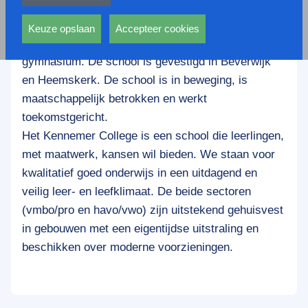
privacy statement.
Het Kennemer College is een brede
Ook voeren deze cookies functies uit waarmee onder
scholengemeenschap met een compleet
andere wordt voorkomen dat dezelfde advertentie
Keuze opslaan
Accepteer cookies
onderwijsaanbod van praktijkonderwijs tot en met
voortdurend verschijnt.
gymnasium. De school is gevestigd in Beverwijk
en Heemskerk. De school is in beweging, is
maatschappelijk betrokken en werkt
toekomstgericht.
Het Kennemer College is een school die leerlingen,
met maatwerk, kansen wil bieden. We staan voor
kwalitatief goed onderwijs in een uitdagend en
veilig leer- en leefklimaat. De beide sectoren
(vmbo/pro en havo/vwo) zijn uitstekend gehuisvest
in gebouwen met een eigentijdse uitstraling en
beschikken over moderne voorzieningen.