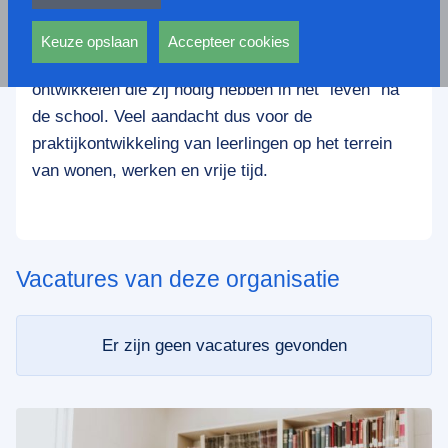
privacy statement.
De Dreef is een school voor praktijkonderwijs in
Ook voeren deze cookies functies uit waarmee onder
Amsterdam Zuidoost. Leerlingen kunnen allerlei
andere wordt voorkomen dat dezelfde advertentie
Keuze opslaan
Accepteer cookies
praktijklessen volgen om competenties te
voortdurend verschijnt.
ontwikkelen die zij nodig hebben in het "leven" na
de school. Veel aandacht dus voor de
praktijkontwikkeling van leerlingen op het terrein
van wonen, werken en vrije tijd.
Vacatures van deze organisatie
Er zijn geen vacatures gevonden