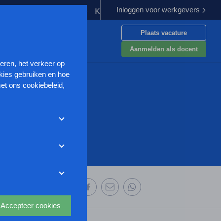
Inloggen voor werkgevers
eding verplichten
Kabinet werkt aan verbetering aanpak van gew
Plaats vacature
en
Aanmelden als docent
seren, het verkeer op
kies gebruiken en hoe
et ons cookiebeleid,
met deze cookies
et weigeren zonder de
r uw
ze website wordt
deze website aan te
oor we advertenties
 deze organisatie:
s uit waarmee onder
Accepteer cookies