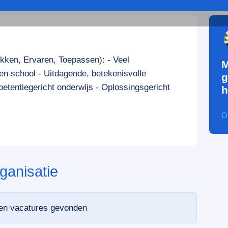
ken, Ervaren, Toepassen): - Veel
M
ten school - Uitdagende, betekenisvolle
g
tentiegericht onderwijs - Oplossingsgericht
h
O
ganisatie
een vacatures gevonden