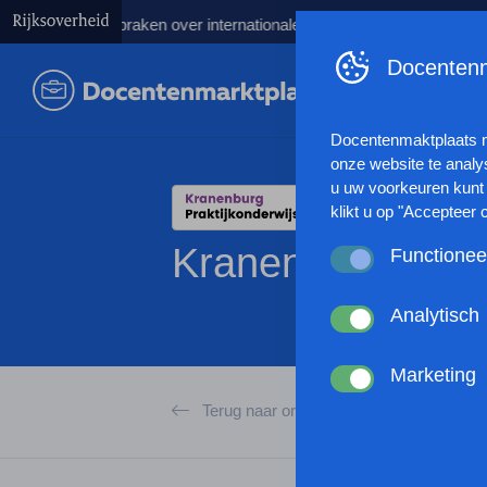
eren afspraken over internationale studenten
Kabinet lanceert 
Docentenm
Docentenmaktplaats 
onze website te analy
u uw voorkeuren kunt 
klikt u op "Accepteer 
Kranenburg
Functionee
Deze cookies zorgen 
anoniem website statis
Analytisch
werking van de websit
Deze cookies verzamel
browserinstellingen te
gebruikt of hoe effec
Marketing
passen en zo uw gebru
Met deze cookies kan
Terug naar organisaties
kunnen tonen op basis
andere wordt voorkome