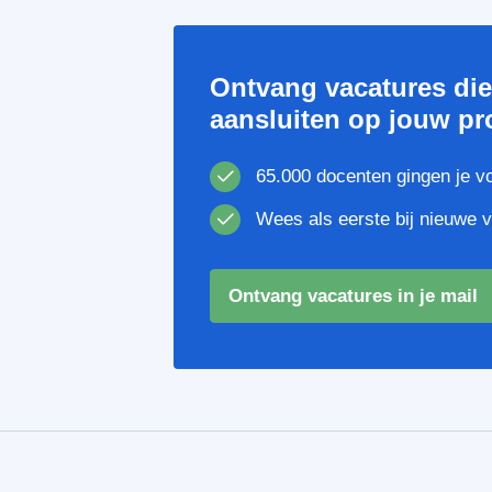
Ontvang vacatures di
aansluiten op jouw pro
65.000 docenten gingen je v
Wees als eerste bij nieuwe 
Ontvang vacatures in je mail