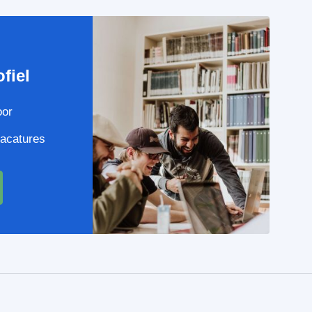
e
fiel
oor
vacatures