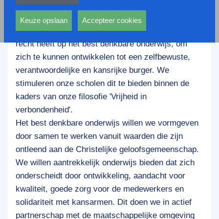
privacy statement.
Lucas Onderwijs is een dynamische en betrokken
Ook voeren deze cookies functies uit waarmee onder
stichting voor bijzonder primair en voortgezet
andere wordt voorkomen dat dezelfde advertentie
Keuze opslaan
Accepteer cookies
onderwijs. Wij werken vanuit de visie dat ieder kind
voortdurend verschijnt.
recht heeft op het best denkbare onderwijs, om
zich te kunnen ontwikkelen tot een zelfbewuste,
verantwoordelijke en kansrijke burger. We
stimuleren onze scholen dit te bieden binnen de
kaders van onze filosofie 'Vrijheid in
verbondenheid'.
Het best denkbare onderwijs willen we vormgeven
door samen te werken vanuit waarden die zijn
ontleend aan de Christelijke geloofsgemeenschap.
We willen aantrekkelijk onderwijs bieden dat zich
onderscheidt door ontwikkeling, aandacht voor
kwaliteit, goede zorg voor de medewerkers en
solidariteit met kansarmen. Dit doen we in actief
partnerschap met de maatschappelijke omgeving