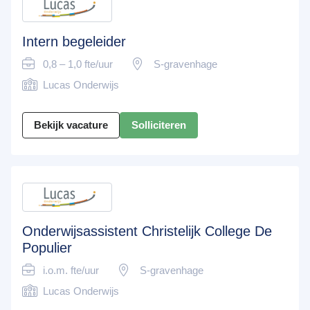
Intern begeleider
0,8 – 1,0 fte/uur
S-gravenhage
Lucas Onderwijs
Bekijk vacature
Solliciteren
Onderwijsassistent Christelijk College De
Populier
i.o.m. fte/uur
S-gravenhage
Lucas Onderwijs