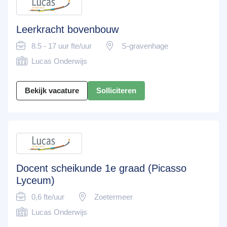
Leerkracht bovenbouw
8.5 - 17 uur fte/uur
S-gravenhage
Lucas Onderwijs
Bekijk vacature
Solliciteren
Docent scheikunde 1e graad (Picasso
Lyceum)
0,6 fte/uur
Zoetermeer
Lucas Onderwijs