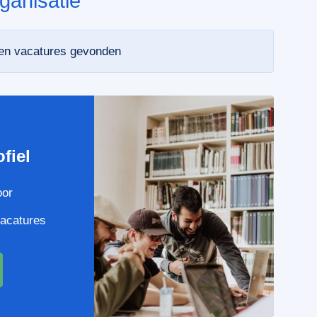
ganisatie
een vacatures gevonden
e
fiel
oor
vacatures