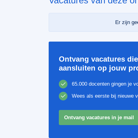
Vacatures van deze or
Er zijn g
Ontvang vacatures di
aansluiten op jouw pro
65.000 docenten gingen je v
Wees als eerste bij nieuwe 
Ontvang vacatures in je mail