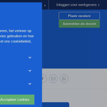
Inloggen voor werkgevers
goeding verplichten
Kabinet werkt aan verbetering aanpak van g
Plaats vacature
en
Aanmelden als docent
seren, het verkeer op
kies gebruiken en hoe
et ons cookiebeleid,
met deze cookies
et weigeren zonder de
r uw
ze website wordt
 deze organisatie:
deze website aan te
oor we advertenties
s uit waarmee onder
Accepteer cookies