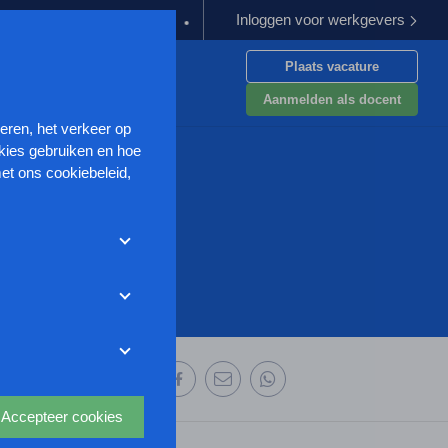
Inloggen voor werkgevers
ergoeding verplichten
Kabinet werkt aan verbetering aanpak van 
Plaats vacature
en
Aanmelden als docent
seren, het verkeer op
kies gebruiken en hoe
et ons cookiebeleid,
met deze cookies
et weigeren zonder de
r uw
ze website wordt
deze website aan te
oor we advertenties
 deze organisatie:
s uit waarmee onder
Accepteer cookies