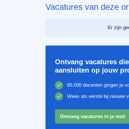
Vacatures van deze or
Er zijn g
Ontvang vacatures di
aansluiten op jouw pro
65.000 docenten gingen je v
Wees als eerste bij nieuwe 
Ontvang vacatures in je mail