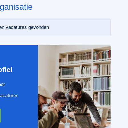
ganisatie
een vacatures gevonden
e
fiel
oor
vacatures