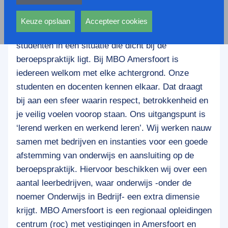
privacy statement.
MBO Amersfoort staat voor toegankelijk,
Ook voeren deze cookies functies uit waarmee onder
ondernemend en vakkundig onderwijs. Werken bij
andere wordt voorkomen dat dezelfde advertentie
Keuze opslaan
Accepteer cookies
MBO Amersfoort is werken met gemotiveerde
voortdurend verschijnt.
studenten in een situatie die dicht bij de
beroepspraktijk ligt. Bij MBO Amersfoort is
iedereen welkom met elke achtergrond. Onze
studenten en docenten kennen elkaar. Dat draagt
bij aan een sfeer waarin respect, betrokkenheid en
je veilig voelen voorop staan. Ons uitgangspunt is
‘lerend werken en werkend leren’. Wij werken nauw
samen met bedrijven en instanties voor een goede
afstemming van onderwijs en aansluiting op de
beroepspraktijk. Hiervoor beschikken wij over een
aantal leerbedrijven, waar onderwijs -onder de
noemer Onderwijs in Bedrijf- een extra dimensie
krijgt. MBO Amersfoort is een regionaal opleidingen
centrum (roc) met vestigingen in Amersfoort en