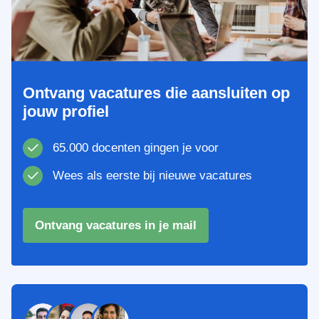
Ontvang vacatures die aansluiten op
jouw profiel
65.000 docenten gingen je voor
Wees als eerste bij nieuwe vacatures
Ontvang vacatures in je mail