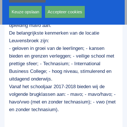
privacy statement.
Het Mondial College, locatie Leuvensbroek is een
Ook voeren deze cookies functies uit waarmee onder
moderne school voor de opleidingen havo en vwo.
andere wordt voorkomen dat dezelfde advertentie
Keuze opslaan
Accepteer cookies
Vanaf het schooljaar 2017-2018 bieden wij ook de
voortdurend verschijnt.
opleiding mavo aan.
De belangrijkste kenmerken van de locatie
Leuvensbroek zijn:
- geloven in groei van de leerlingen; - kansen
bieden en grenzen verleggen; - veilige school met
prettige sfeer; - Technasium; - International
Business College; - hoog niveau, stimulerend en
uitdagend onderwijs.
Vanaf het schooljaar 2017-2018 bieden wij de
volgende brugklassen aan: - mavo; - mavo/havo; -
havo/vwo (met en zonder technasium); - vwo (met
en zonder technasium).