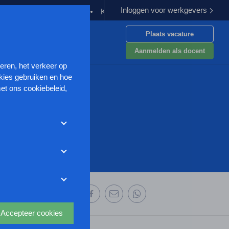
Inloggen voor werkgevers
oeding verplichten
Kabinet werkt aan verbetering aanpak van ge
Plaats vacature
en
Aanmelden als docent
seren, het verkeer op
kies gebruiken en hoe
et ons cookiebeleid,
met deze cookies
et weigeren zonder de
r uw
ze website wordt
deze website aan te
oor we advertenties
 deze organisatie:
s uit waarmee onder
Accepteer cookies