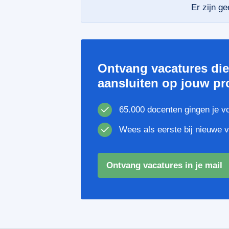
Er zijn g
Ontvang vacatures di
aansluiten op jouw pro
65.000 docenten gingen je v
Wees als eerste bij nieuwe 
Ontvang vacatures in je mail