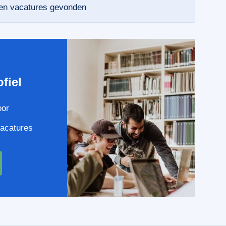
een vacatures gevonden
e
fiel
oor
vacatures