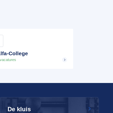
lfa-College
 vacatures
De kluis