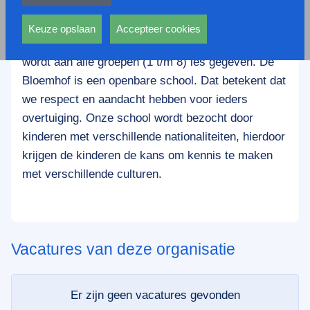
privacy statement.
Obs Bloemhof ligt in de wijk Bloemhof, de school
Ook voeren deze cookies functies uit waarmee onder
heeft twee locaties: één aan de Putsebocht 3 en
andere wordt voorkomen dat dezelfde advertentie
Keuze opslaan
Accepteer cookies
één aan de Oleanderstraat 117. Op beide locaties
voortdurend verschijnt.
wordt aan alle groepen (1 t/m 8) les gegeven. De
Bloemhof is een openbare school. Dat betekent dat
we respect en aandacht hebben voor ieders
overtuiging. Onze school wordt bezocht door
kinderen met verschillende nationaliteiten, hierdoor
krijgen de kinderen de kans om kennis te maken
met verschillende culturen.
Vacatures van deze organisatie
Er zijn geen vacatures gevonden