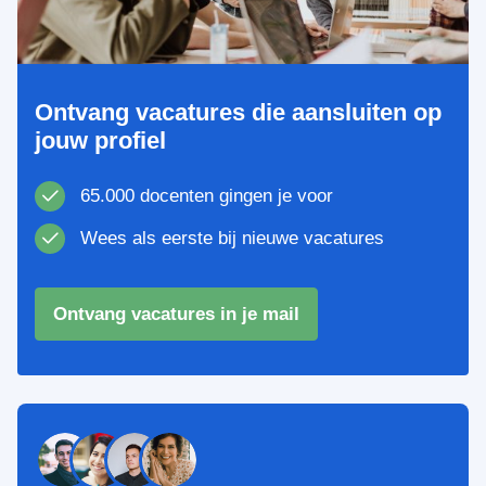
Ontvang vacatures die aansluiten op
jouw profiel
65.000 docenten gingen je voor
Wees als eerste bij nieuwe vacatures
Ontvang vacatures in je mail