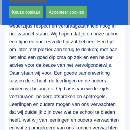
privacy statement.
We zijn een relatief kleine school (600 leerlingen)
Ook voeren deze cookies functies uit waarmee onder
met alle voordelen die dat biedt. We vormen met
andere wordt voorkomen dat dezelfde advertentie
Keuze opslaan
Accepteer cookies
elkaar een hechte schoolgemeenschap waar
voortdurend verschijnt.
wederzijds respect en verdraagzaamheid hoog in
het vaandel staan.
Wij hopen dat je op onze school
een fijne en succesvolle tijd zal hebben. Een tijd
om later met plezier aan terug te denken; met aan
het eind een goed diploma op zak en een helder
advies voor de keuze van het vervolgonderwijs.
Daar staan wij voor. Een goede samenwerking
tussen de school, de leerlingen en de ouders
vinden wij belangrijk. Op basis van wederzijds
vertrouwen, heldere afspraken en spelregels.
Leerlingen en ouders mogen van ons verwachten
dat wij duidelijk zijn over wat de school te bieden
heeft, wat wij van leerlingen en ouders verwachten
en wat zij omgekeerd van ons kunnen verwachten.