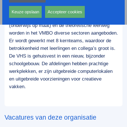
privacy statement.
Singelland Van Haersmasingel (VHS) is een
Ook voeren deze cookies functies uit waarmee onder
moderne VMBO-school met ongeveer 1150
andere wordt voorkomen dat dezelfde advertentie
Keuze opslaan
Accepteer cookies
leerlingen en 95 medewerkers. Naast OOM
voortdurend verschijnt.
(onderwijs op maat) en de theoretische leerweg
worden in het VMBO diverse sectoren aangeboden.
Er wordt gewerkt met 8 kernteams, waardoor de
betrokkenheid met leerlingen en collega’s groot is.
De VHS is gehuisvest in een nieuw, bijzonder
schoolgebouw. De afdelingen hebben prachtige
werkplekken, er zijn uitgebreide computerlokalen
en uitgebreide voorzieningen voor creatieve
vakken.
Vacatures van deze organisatie