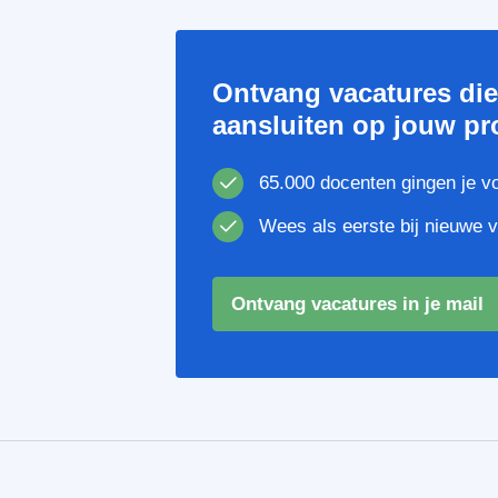
Ontvang vacatures di
aansluiten op jouw pro
65.000 docenten gingen je v
Wees als eerste bij nieuwe 
Ontvang vacatures in je mail