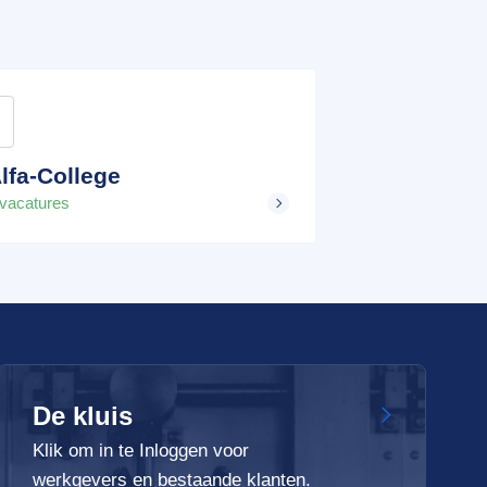
lfa-College
 vacatures
De kluis
Klik om in te Inloggen voor
werkgevers en bestaande klanten.