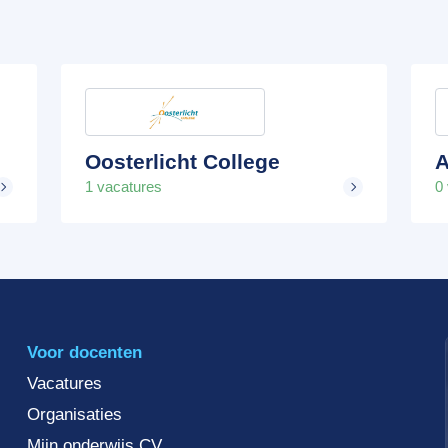
Oosterlicht College
A
1 vacatures
0
Voor docenten
Vacatures
Organisaties
Mijn onderwijs CV