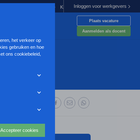
Inloggen voor werkgevers
ding verplichten
Kabinet werkt aan verbetering aanpak van gewe
Plaats vacature
en
Aanmelden als docent
seren, het verkeer op
kies gebruiken en hoe
et ons cookiebeleid,
met deze cookies
et weigeren zonder de
r uw
ze website wordt
 deze organisatie:
deze website aan te
oor we advertenties
s uit waarmee onder
Accepteer cookies