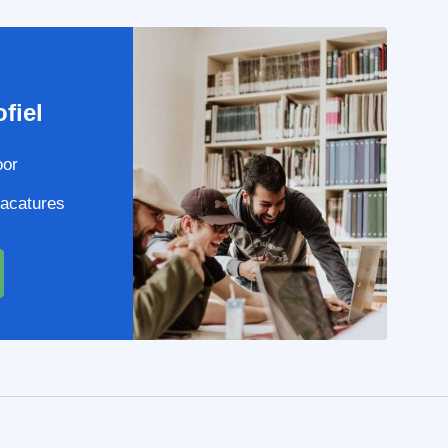
e
fiel
oor
vacatures