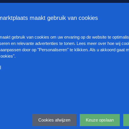
alentstrategie voor toekomstige welvaart
Kabinet wil stagevergoe
arktplaats maakt gebruik van cookies
Vacatures
Organisaties
Veelgestelde vrag
maakt gebruik van cookies om
uw ervaring op de website te optimali
seren en relevante advertenties te tonen.
Lees meer over hoe wij coo
aanpassen door op "Personaliseren" te klikken.
Als u akkoord gaat m
cookies".
l
ervoor dat deze website naar behoren functioneert. Ook houden we 
tieken bij. Omdat deze cookies strikt noodzakelijk zijn, kunt u ze ni
e te beïnvloeden. U kunt deze cookies blokkeren of verwijderen doo
en informatie die wordt gebruikt om ons te helpen begrijpen hoe on
Deel
 wijzigen, zoals beschreven in ons privacy statement.
tief onze marketingcampagnes zijn. Ook helpen deze cookies ons om 
ikservaring te kunnen verbeteren.
 uw surfgedrag worden gemonitord door advertentienetwerken waard
 van uw interesses en surfgedrag. Ook voeren deze cookies functie
Cookies afwijzen
Keuze opslaan
n dat dezelfde advertentie voortdurend verschijnt.