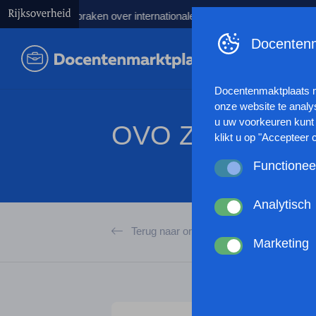
ren afspraken over internationale studenten
Kabinet lanceert T
Docentenm
Docentenmaktplaats 
onze website te analy
u uw voorkeuren kunt 
OVO Zaanstad
klikt u op "Accepteer 
Functionee
Deze cookies zorgen 
anoniem website statis
Analytisch
werking van de websit
Deze cookies verzamel
Terug naar organisaties
browserinstellingen te
gebruikt of hoe effec
Marketing
passen en zo uw gebru
Met deze cookies kan
kunnen tonen op basis
andere wordt voorkome