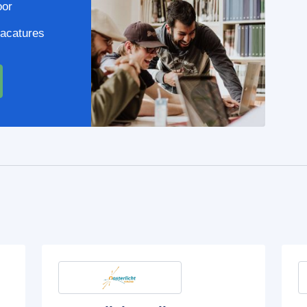
oor
vacatures