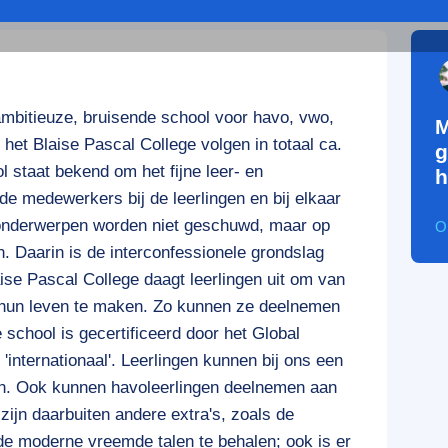
ambitieuze, bruisende school voor havo, vwo,
M
et Blaise Pascal College volgen in totaal ca.
g
l staat bekend om het fijne leer- en
h
de medewerkers bij de leerlingen en bij elkaar
e onderwerpen worden niet geschuwd, maar op
O
. Daarin is de interconfessionele grondslag
ise Pascal College daagt leerlingen uit om van
n hun leven te maken. Zo kunnen ze deelnemen
school is gecertificeerd door het Global
internationaal'. Leerlingen kunnen bij ons een
alen. Ook kunnen havoleerlingen deelnemen aan
jn daarbuiten andere extra's, zoals de
 de moderne vreemde talen te behalen; ook is er