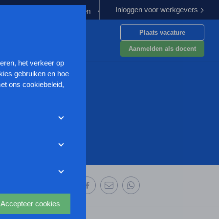
Inloggen voor werkgevers
ergoeding verplichten
Kabinet werkt aan verbetering aanpak van
Plaats vacature
en
Aanmelden als docent
seren, het verkeer op
kies gebruiken en hoe
et ons cookiebeleid,
met deze cookies
et weigeren zonder de
r uw
ze website wordt
deze website aan te
oor we advertenties
 deze organisatie:
s uit waarmee onder
Accepteer cookies