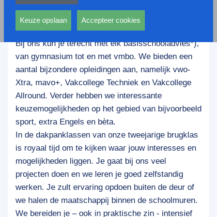
privacy statement.
Het Petrus Canisius College is een brede,
Ook voeren deze cookies functies uit waarmee onder
katholieke scholengemeenschap met vijf
andere wordt voorkomen dat dezelfde advertentie
Keuze opslaan
Accepteer cookies
vestigingen in Alkmaar, Heiloo en Bergen.
voortdurend verschijnt.
Bij ons kun je terecht met elk basisschooladvies*),
van gymnasium tot en met vmbo. We bieden een
aantal bijzondere opleidingen aan, namelijk vwo-
Xtra, mavo+, Vakcollege Techniek en Vakcollege
Allround. Verder hebben we interessante
keuzemogelijkheden op het gebied van bijvoorbeeld
sport, extra Engels en bèta.
In de dakpanklassen van onze tweejarige brugklas
is royaal tijd om te kijken waar jouw interesses en
mogelijkheden liggen. Je gaat bij ons veel
projecten doen en we leren je goed zelfstandig
werken. Je zult ervaring opdoen buiten de deur of
we halen de maatschappij binnen de schoolmuren.
We bereiden je – ook in praktische zin - intensief