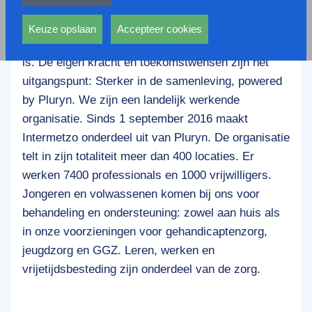
privacy statement.
Pluryn ondersteunt bij het vergroten van kansen op
Ook voeren deze cookies functies uit waarmee onder
een zo volwaardig en zelfstandig mogelijke plek in
andere wordt voorkomen dat dezelfde advertentie
Keuze opslaan
Accepteer cookies
de samenleving. Ook als de problematiek complex
voortdurend verschijnt.
is. De eigen kracht en toekomstwensen zijn het
uitgangspunt: Sterker in de samenleving, powered
by Pluryn. We zijn een landelijk werkende
organisatie. Sinds 1 september 2016 maakt
Intermetzo onderdeel uit van Pluryn. De organisatie
telt in zijn totaliteit meer dan 400 locaties. Er
werken 7400 professionals en 1000 vrijwilligers.
Jongeren en volwassenen komen bij ons voor
behandeling en ondersteuning: zowel aan huis als
in onze voorzieningen voor gehandicaptenzorg,
jeugdzorg en GGZ. Leren, werken en
vrijetijdsbesteding zijn onderdeel van de zorg.