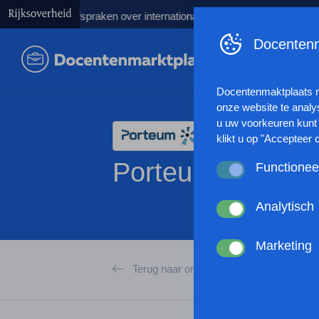
keren afspraken over internationale studenten
Kabinet lanceert
Docentenm
Docentenmaktplaats 
onze website te analy
u uw voorkeuren kunt 
klikt u op "Accepteer 
Porteum
Functionee
Deze cookies zorgen 
anoniem website statis
Analytisch
werking van de websit
Deze cookies verzamel
browserinstellingen te
gebruikt of hoe effec
Marketing
passen en zo uw gebru
Met deze cookies kan
Terug naar organisaties
kunnen tonen op basis
andere wordt voorkome