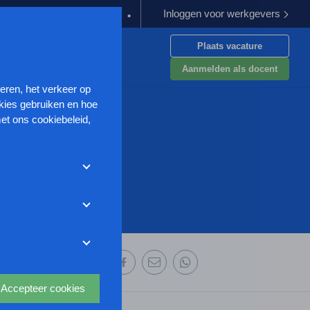
Inloggen voor werkgevers
oeding verplichten
Kabinet werkt aan verbetering aanpak van ge
Plaats vacature
en
Aanmelden als docent
seren, het verkeer op
kies gebruiken en hoe
et ons cookiebeleid,
met deze cookies
et weigeren zonder de
r uw
ze website wordt
deze website aan te
oor we advertenties
 deze organisatie:
s uit waarmee onder
Accepteer cookies