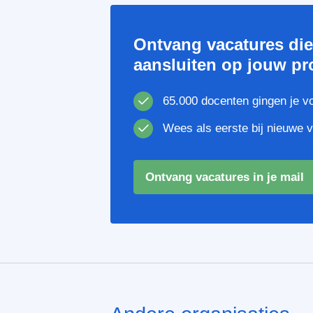
Ontvang vacatures di
aansluiten op jouw pro
65.000 docenten gingen je v
Wees als eerste bij nieuwe 
Ontvang vacatures in je mail