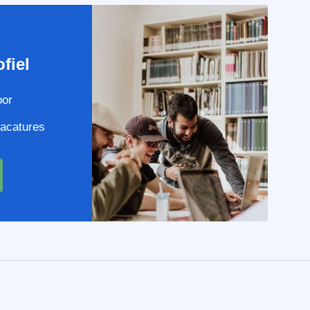
e
fiel
oor
vacatures