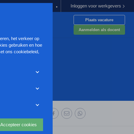
Inloggen voor werkgevers
goeding verplichten
Kabinet werkt aan verbetering aanpak van g
Plaats vacature
en
Aanmelden als docent
seren, het verkeer op
kies gebruiken en hoe
et ons cookiebeleid,
met deze cookies
et weigeren zonder de
r uw
ze website wordt
deze website aan te
oor we advertenties
 deze organisatie:
s uit waarmee onder
Accepteer cookies