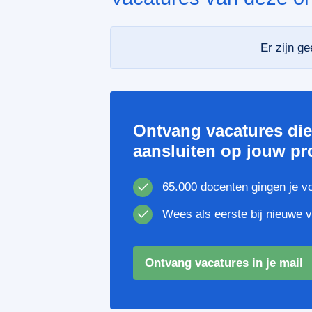
Er zijn g
Ontvang vacatures di
aansluiten op jouw pro
65.000 docenten gingen je v
Wees als eerste bij nieuwe 
Ontvang vacatures in je mail