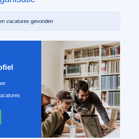
een vacatures gevonden
e
fiel
oor
vacatures