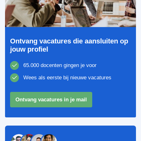
Ontvang vacatures die aansluiten op
jouw profiel
65.000 docenten gingen je voor
Wees als eerste bij nieuwe vacatures
Ontvang vacatures in je mail