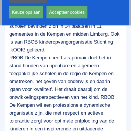
privacy statement.
RBOB De Kempen is een organisatie met 14
Ook voeren deze cookies functies uit waarmee onder
basisscholen, verdeeld in drie clusters, ongeveer
andere wordt voorkomen dat dezelfde advertentie
Keuze opslaan
Accepteer cookies
3100 leerlingen en zo'n 270 medewerkers. De
voortdurend verschijnt.
scholen bevinden zich in 14 plaatsen in 11
gemeentes in de Kempen en midden Limburg. Ook
is aan RBOB kinderopvangorganisatie Stichting
ikOOK! gelieerd.
RBOB De Kempen heeft als primair doel het in
stand houden van openbare en algemeen
toegankelijke scholen in de regio de Kempen en
omstreken, het geven van onderwijs en daarin
'gaan voor kwaliteit'. Het draait daarbij om de
ontwikkelingsperspectieven van het kind. RBOB
De Kempen wil een professionele dynamische
organisatie zijn, die met respect en actieve
tolerantie zorgt voor optimale ontplooiing van de
kinderen in een inspirerende en uitdagende