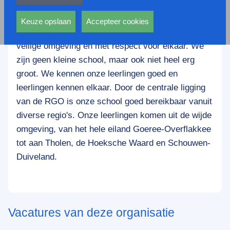
privacy statement.
Kiezen voor de RGO betekent kiezen voor een
Ook voeren deze cookies functies uit waarmee onder
school met goed openbaar onderwijs tot op het
andere wordt voorkomen dat dezelfde advertentie
Keuze opslaan
Accepteer cookies
hoogste niveau (slagingspercentage 96%!), in een
voortdurend verschijnt.
veilige omgeving en met respect voor elkaar. We
zijn geen kleine school, maar ook niet heel erg
groot. We kennen onze leerlingen goed en
leerlingen kennen elkaar. Door de centrale ligging
van de RGO is onze school goed bereikbaar vanuit
diverse regio's. Onze leerlingen komen uit de wijde
omgeving, van het hele eiland Goeree-Overflakkee
tot aan Tholen, de Hoeksche Waard en Schouwen-
Duiveland.
Vacatures van deze organisatie