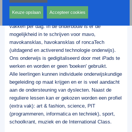
privacy statement.
De Roncalli mavo is een thuiswerkvrije of
Ook voeren deze cookies functies uit waarmee onder
thuiswerkarme school met een uniek lesrooster,
andere wordt voorkomen dat dezelfde advertentie
Keuze opslaan
Accepteer cookies
het zogenaamde flexrooster, bestaande uit drie
voortdurend verschijnt.
vakken per dag. In de onderbouw is er de
mogelijkheid in te schrijven voor mavo,
mavokansklas, havokansklas of roncaTech
(uitdagend en activerend technologie onderwijs).
Ons onderwijs is gedigitaliseerd door met iPads te
werken en worden er geen 'boeken' gebruikt.
Alle leerlingen kunnen individuele onderwijskundige
begeleiding op maat krijgen en er is veel aandacht
aan de ondersteuning van dyslecten. Naast de
reguliere lessen kan er gekozen worden een profiel
(extra vak): art & fashion, science, PIT
(programmeren, informatica en techniek), sport,
schoolkrant, muziek en de International Class.