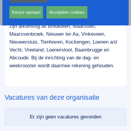
privacy statement.
RSG Broklede, opgericht in 1964, is een
Ook voeren deze cookies functies uit waarmee onder
scholengemeenschap voor HAVO, VWO en TVWO.
andere wordt voorkomen dat dezelfde advertentie
Keuze opslaan
Accepteer cookies
De school vervult een streekfunctie. De leerlingen
voortdurend verschijnt.
zijn afkomstig uit Breukelen, Maarssen,
Maarssenbroek, Nieuwer ter Aa, Vinkeveen,
Nieuwersluis, Tienhoven, Kockengen, Loenen a/d
Vecht, Vreeland, Loenersloot, Baambrugge en
Abcoude. Bij de inrichting van de dag- en
weekrooster wordt daarmee rekening gehouden.
Vacatures van deze organisatie
Er zijn geen vacatures gevonden