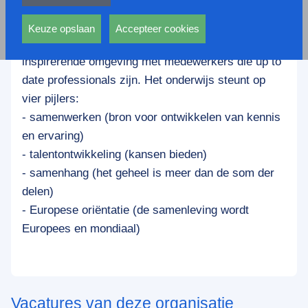
privacy statement.
Wij willen onze leerlingen optimaal voorbereiden op
Ook voeren deze cookies functies uit waarmee onder
hun toekomst in een snel veranderende wereld
andere wordt voorkomen dat dezelfde advertentie
Keuze opslaan
Accepteer cookies
waarin grenzen vervagen en dit doen in een
voortdurend verschijnt.
inspirerende omgeving met medewerkers die up to
date professionals zijn. Het onderwijs steunt op
vier pijlers:
- samenwerken (bron voor ontwikkelen van kennis
en ervaring)
- talentontwikkeling (kansen bieden)
- samenhang (het geheel is meer dan de som der
delen)
- Europese oriëntatie (de samenleving wordt
Europees en mondiaal)
Vacatures van deze organisatie