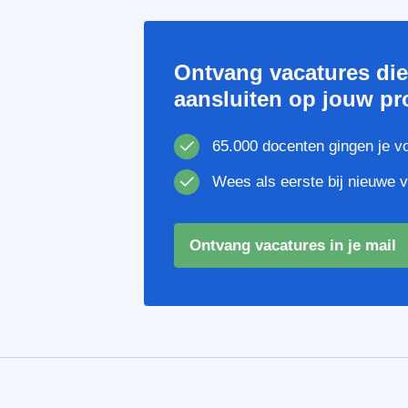
Ontvang vacatures di
aansluiten op jouw pro
65.000 docenten gingen je v
Wees als eerste bij nieuwe 
Ontvang vacatures in je mail