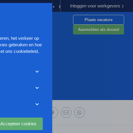
Inloggen voor werkgevers
oeding verplichten
Kabinet werkt aan verbetering aanpak van ge
Plaats vacature
en
Aanmelden als docent
seren, het verkeer op
kies gebruiken en hoe
et ons cookiebeleid,
met deze cookies
et weigeren zonder de
r uw
ze website wordt
deze website aan te
oor we advertenties
 deze organisatie:
s uit waarmee onder
Accepteer cookies