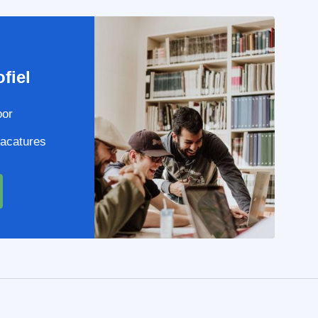
e
fiel
oor
vacatures