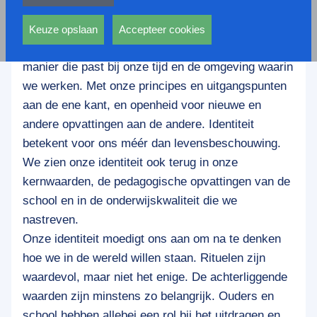
privacy statement.
Ook voeren deze cookies functies uit waarmee onder
SCOH komt voort uit de protestants-christelijke
andere wordt voorkomen dat dezelfde advertentie
Keuze opslaan
Accepteer cookies
voortdurend verschijnt.
traditie. We geven onze traditie vorm op een
manier die past bij onze tijd en de omgeving waarin
we werken. Met onze principes en uitgangspunten
aan de ene kant, en openheid voor nieuwe en
andere opvattingen aan de andere. Identiteit
betekent voor ons méér dan levensbeschouwing.
We zien onze identiteit ook terug in onze
kernwaarden, de pedagogische opvattingen van de
school en in de onderwijskwaliteit die we
nastreven.
Onze identiteit moedigt ons aan om na te denken
hoe we in de wereld willen staan. Rituelen zijn
waardevol, maar niet het enige. De achterliggende
waarden zijn minstens zo belangrijk. Ouders en
school hebben allebei een rol bij het uitdragen en