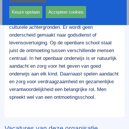
privacy statement.
Ook voeren deze cookies functies uit waarmee onder
De kinderen, die openbaar onderwijs volgen,
andere wordt voorkomen dat dezelfde advertentie
Keuze opslaan
Accepteer cookies
voortdurend verschijnt.
hebben uiteenlopende maatschappelijke en
culturele achtergronden. Er wordt geen
onderscheid gemaakt naar godsdienst of
levensovertuiging. Op de openbare school staat
juist de ontmoeting tussen verschillende mensen
centraal. In het openbaar onderwijs is er natuurlijk
aandacht en zorg voor het geven van goed
onderwijs aan elk kind. Daarnaast spelen aandacht
en zorg voor verdraagzaamheid en gezamenlijke
verantwoordelijkheid een belangrijke rol. Men
spreekt wel van een ontmoetingsschool.
Vacatures van deze organisatie