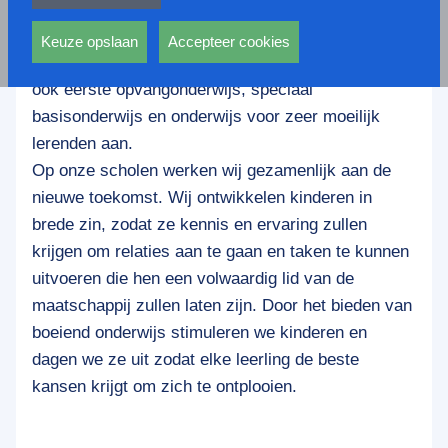
privacy statement.
Stichting Promes verzorgt het openbaar onderwijs
Ook voeren deze cookies functies uit waarmee onder
aan 9 scholen in de gemeenten Meppel en
andere wordt voorkomen dat dezelfde advertentie
Keuze opslaan
Accepteer cookies
Staphorst. Naast regulier basisonderwijs bieden wij
voortdurend verschijnt.
ook eerste opvangonderwijs, speciaal
basisonderwijs en onderwijs voor zeer moeilijk
lerenden aan.
Op onze scholen werken wij gezamenlijk aan de
nieuwe toekomst. Wij ontwikkelen kinderen in
brede zin, zodat ze kennis en ervaring zullen
krijgen om relaties aan te gaan en taken te kunnen
uitvoeren die hen een volwaardig lid van de
maatschappij zullen laten zijn. Door het bieden van
boeiend onderwijs stimuleren we kinderen en
dagen we ze uit zodat elke leerling de beste
kansen krijgt om zich te ontplooien.