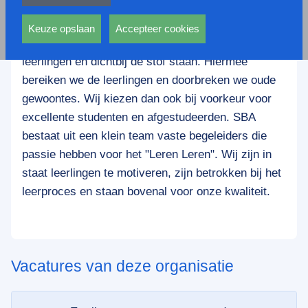
privacy statement.
Goede begeleiding begint bij excellente
Ook voeren deze cookies functies uit waarmee onder
begeleiders. Wij vinden het belangrijk dat onze
andere wordt voorkomen dat dezelfde advertentie
Keuze opslaan
Accepteer cookies
begeleiders dezelfde taal spreken als onze
voortdurend verschijnt.
leerlingen en dichtbij de stof staan. Hiermee
bereiken we de leerlingen en doorbreken we oude
gewoontes. Wij kiezen dan ook bij voorkeur voor
excellente studenten en afgestudeerden. SBA
bestaat uit een klein team vaste begeleiders die
passie hebben voor het "Leren Leren". Wij zijn in
staat leerlingen te motiveren, zijn betrokken bij het
leerproces en staan bovenal voor onze kwaliteit.
Vacatures van deze organisatie